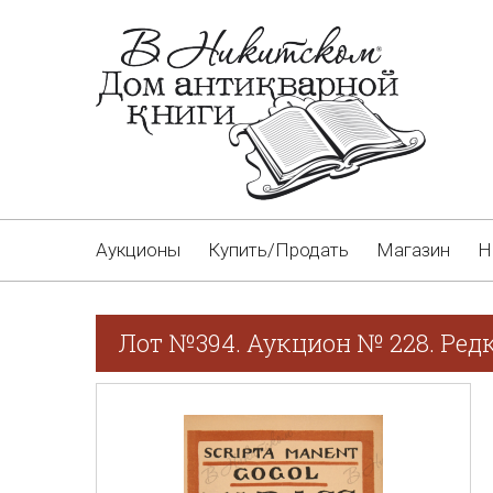
Аукционы
Купить/Продать
Магазин
Н
Лот №394. Аукцион № 228. Ред