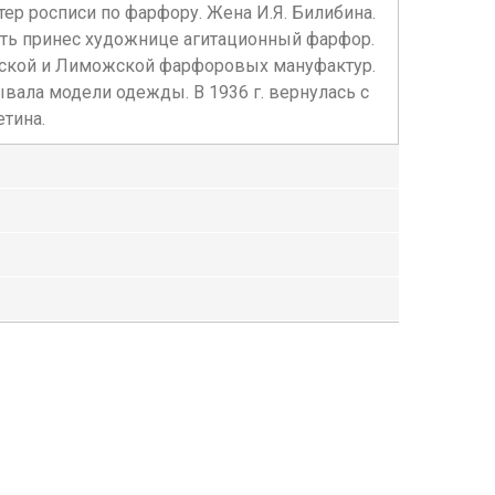
тер росписи по фарфору. Жена И.Я. Билибина.
сть принес художнице агитационный фарфор.
врской и Лиможской фарфоровых мануфактур.
вала модели одежды. В 1936 г. вернулась с
тина.