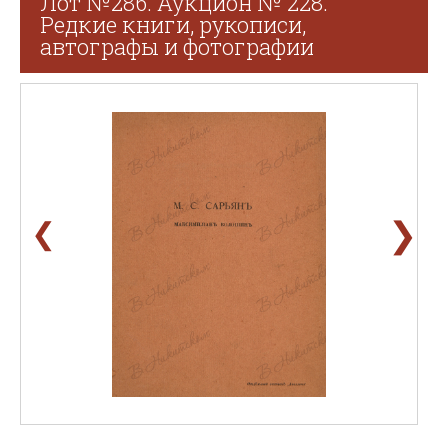
Лот №286. Аукцион № 228.
Редкие книги, рукописи,
автографы и фотографии
❯
❮