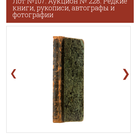
Лот №107. Аукцион № 228. Редкие
книги, рукописи, автографы и
фотографии
❯
❮