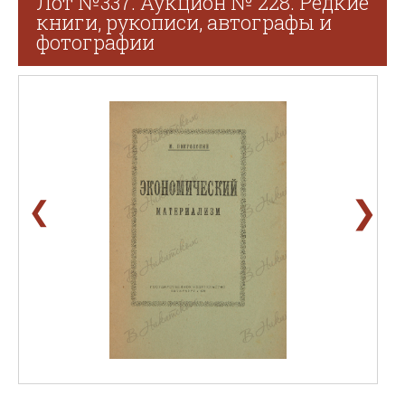
Лот №337. Аукцион № 228. Редкие
книги, рукописи, автографы и
фотографии
❯
❮