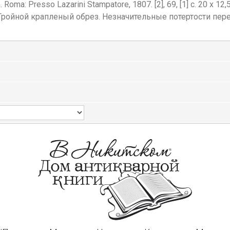
on. Roma: Presso Lazarini Stampatore, 1807. [2], 69, [1] c. 20 
ройной крапленый обрез. Незначительные потертости переп