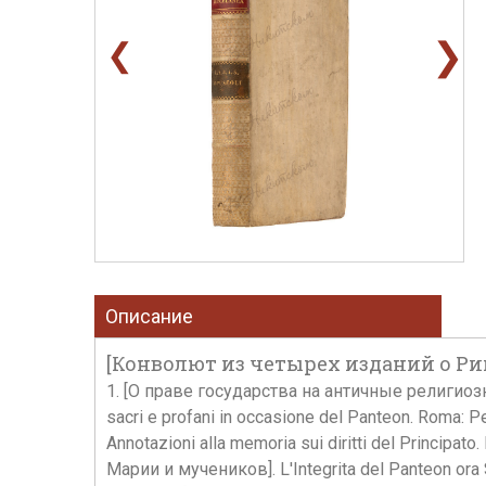
❯
❮
Описание
[Конволют из четырех изданий о Ри
1. [О праве государства на античные религиозные
sacri e profani in occasione del Panteon. Roma:
Annotazioni alla memoria sui diritti del Principat
Марии и мучеников]. L'Integrita del Panteon ora S