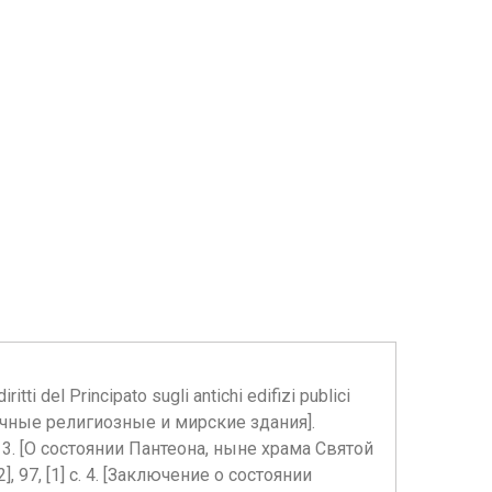
del Principato sugli antichi edifizi publici
античные религиозные и мирские здания].
. ил. 3. [О состоянии Пантеона, ныне храма Святой
], 97, [1] c. 4. [Заключение о состоянии