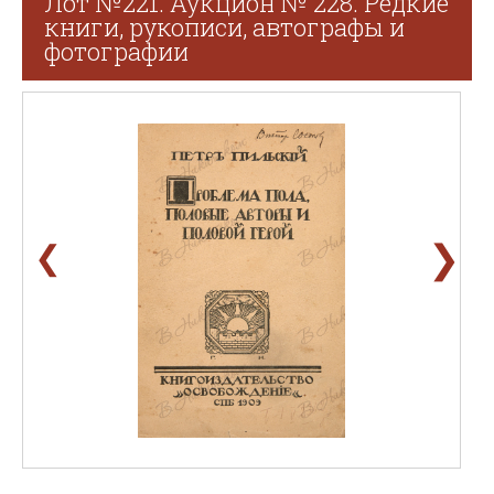
Лот №221. Аукцион № 228. Редкие
книги, рукописи, автографы и
фотографии
❯
❮