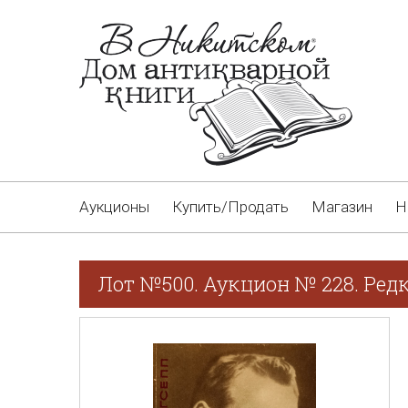
Аукционы
Купить/Продать
Магазин
Н
Лот №500. Аукцион № 228. Ред