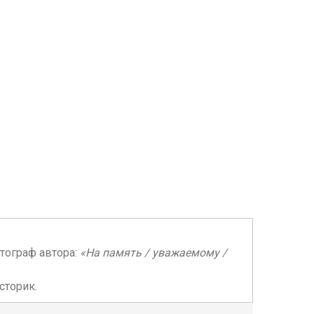
втограф автора:
«На память / уважаемому /
сторик.