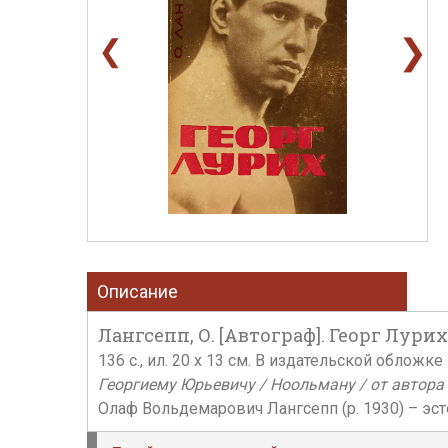
❯
❮
Описание
Лангсепп, О. [Автограф]. Георг Лурих
136 с., ил. 20 х 13 см. В издательской облож
Георгиему Юрьевичу / Ноольману / от автора /
Олаф Вольдемарович Лангсепп (р. 1930) – эст