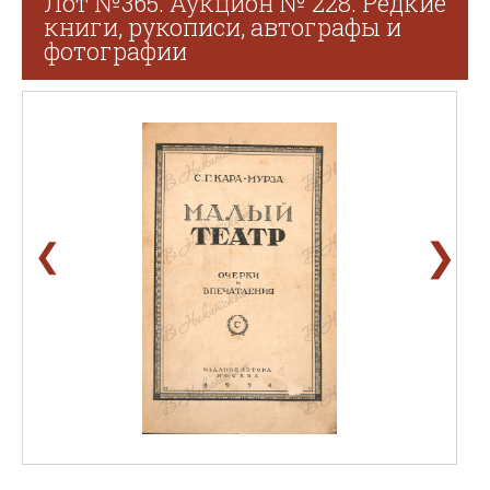
Лот №365. Аукцион № 228. Редкие
книги, рукописи, автографы и
фотографии
❯
❮