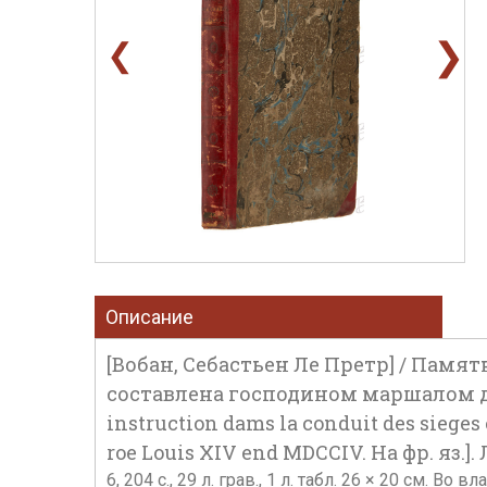
❯
❮
Описание
[Вобан, Себастьен Ле Претр] / Пам
составлена господином маршалом де
instruction dams la conduit des sieges 
roe Louis XIV end MDCCIV. На фр. яз.].
6, 204 с., 29 л. грав., 1 л. табл. 26 × 20 см.