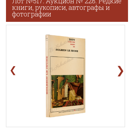
Лот №517. Аукцион № 228. Редкие
книги, рукописи, автографы и
фотографии
❯
❮