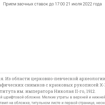
Прием заочных ставок до 17:00 21 июля 2022 года
я. Из области церковно-певческой археологии 
афических снимков с крюковых рукописей X-XV
тута им. императора Николая II-го, 1912.
тельской шрифтовой обложке. Мелкие утраты в верхней и ниж
тамп на обложке, титульном листе и первой странице, нес