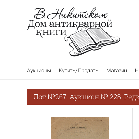
Аукционы
Купить/Продать
Магазин
Н
Лот №267. Аукцион № 228. Ред