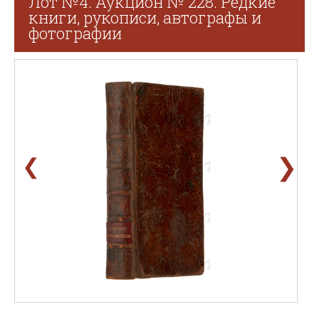
Лот №4. Аукцион № 228. Редкие
книги, рукописи, автографы и
фотографии
❯
❮