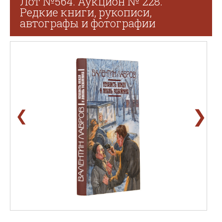
Лот №564. Аукцион № 228.
Редкие книги, рукописи,
автографы и фотографии
❯
❮