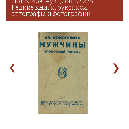
Лот №439. Аукцион № 228.
Редкие книги, рукописи,
автографы и фотографии
❯
❮