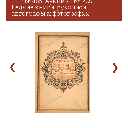
Лот №465. Аукцион № 228.
Редкие книги, рукописи,
автографы и фотографии
❯
❮