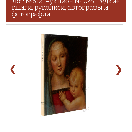
Лот №512. Аукцион № 228. Редкие
книги, рукописи, автографы и
фотографии
❯
❮