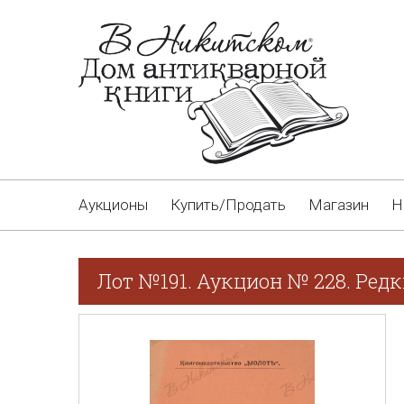
Аукционы
Купить/Продать
Магазин
Н
Лот №191. Аукцион № 228. Редк