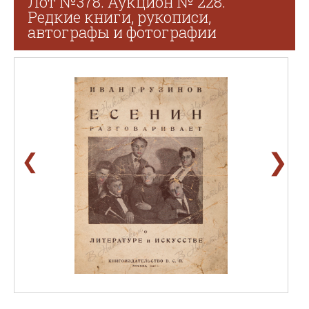
Лот №378. Аукцион № 228.
Редкие книги, рукописи,
автографы и фотографии
❯
❮