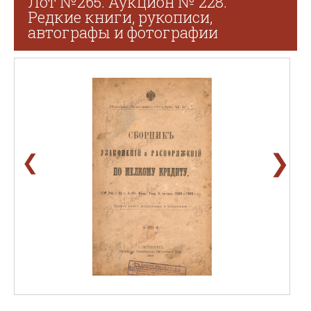
Лот №265. Аукцион № 228.
Редкие книги, рукописи,
автографы и фотографии
❯
❮