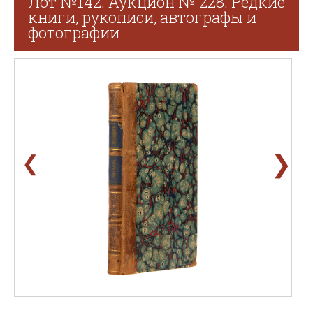
Лот №142. Аукцион № 228. Редкие
книги, рукописи, автографы и
фотографии
❯
❮