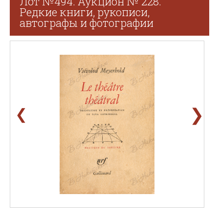
Лот №494. Аукцион № 228.
Редкие книги, рукописи,
автографы и фотографии
❯
❮