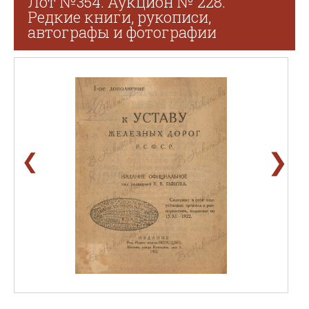
Лот №354. Аукцион № 228.
Редкие книги, рукописи,
автографы и фотографии
❯
❮