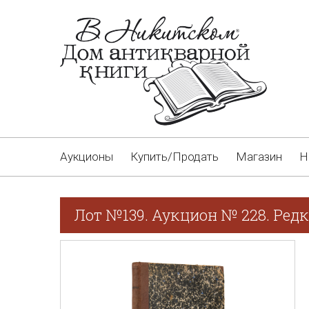
Аукционы
Купить/Продать
Магазин
Н
Лот №139. Аукцион № 228. Редк