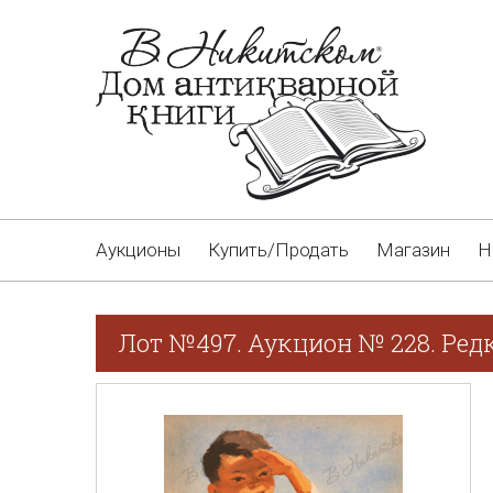
Аукционы
Купить/Продать
Магазин
Н
Лот №497. Аукцион № 228. Ред