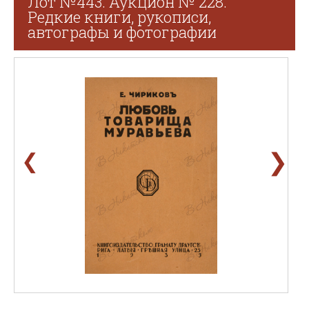
Лот №443. Аукцион № 228.
Редкие книги, рукописи,
автографы и фотографии
❯
❮