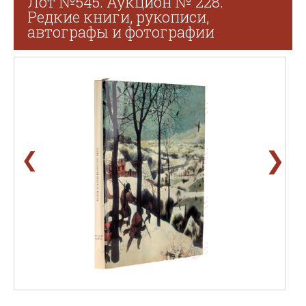
Лот №545. Аукцион № 228.
Редкие книги, рукописи,
автографы и фотографии
❯
❮