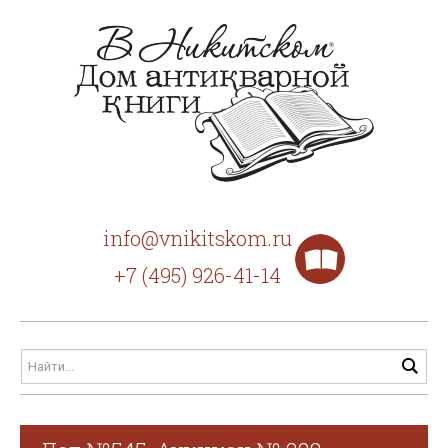
info@vnikitskom.ru
+7 (495) 926-41-14