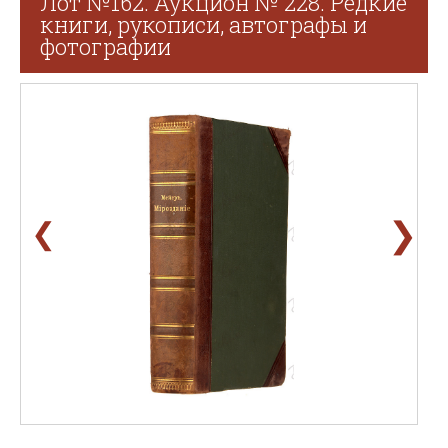
Лот №162. Аукцион № 228. Редкие
книги, рукописи, автографы и
фотографии
❯
❮