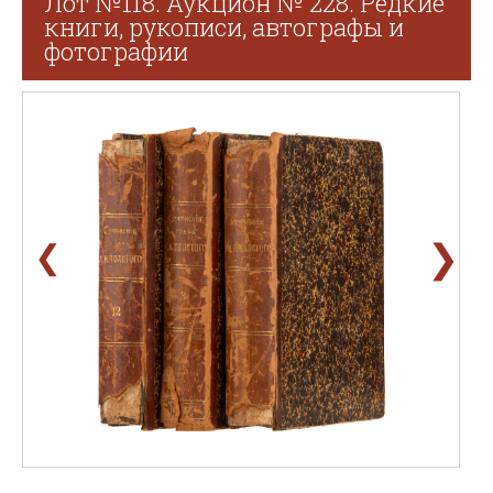
Лот №118. Аукцион № 228. Редкие
книги, рукописи, автографы и
фотографии
❯
❮