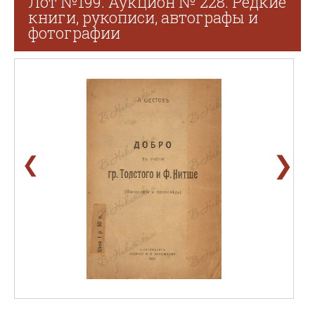
Лот №199. Аукцион № 228. Редкие
книги, рукописи, автографы и
фотографии
❯
❮