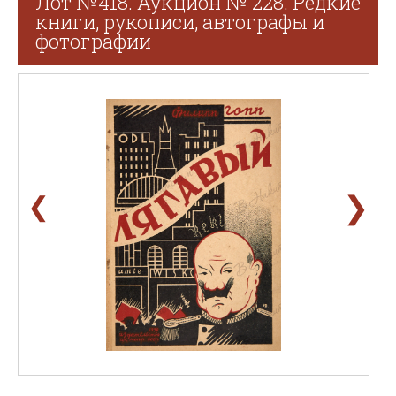
Лот №418. Аукцион № 228. Редкие
книги, рукописи, автографы и
фотографии
❯
❮