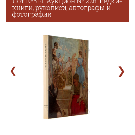
Лот №514. Аукцион № 228. Редкие
книги, рукописи, автографы и
фотографии
❯
❮