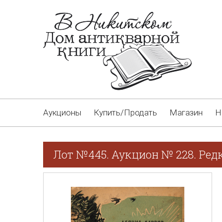
Аукционы
Купить/Продать
Магазин
Н
Лот №445. Аукцион № 228. Ред