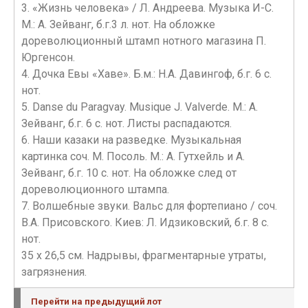
3. «Жизнь человека» / Л. Андреева. Музыка И-С.
М.: А. Зейванг, б.г.3 л. нот. На обложке
дореволюционный штамп нотного магазина П.
Юргенсон.
4. Дочка Евы «Хаве». Б.м.: Н.А. Давингоф, б.г. 6 с.
нот.
5. Danse du Paragvay. Musique J. Valverde. М.: А.
Зейванг, б.г. 6 с. нот. Листы распадаются.
6. Наши казаки на разведке. Музыкальная
картинка соч. М. Посоль. М.: А. Гутхейль и А.
Зейванг, б.г. 10 с. нот. На обложке след от
дореволюционного штампа.
7. Волшебные звуки. Вальс для фортепиано / соч.
В.А. Присовского. Киев: Л. Идзиковский, б.г. 8 с.
нот.
35 х 26,5 см. Надрывы, фрагментарные утраты,
загрязнения.
Перейти на предыдущий лот