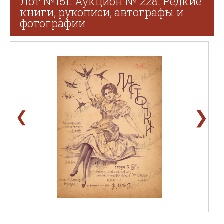
Лот №151. Аукцион № 228. Редкие
книги, рукописи, автографы и
фотографии
❯
❮