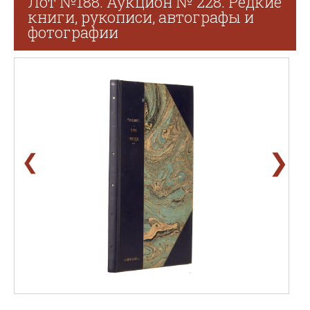
Лот №188. Аукцион № 228. Редкие
книги, рукописи, автографы и
фотографии
❯
❮