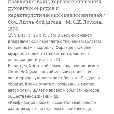
правления, войн, торговых сношений,
духовных обрядов и
характеристических сцен их жителей /
Соч. Литль-бой [псевд.]. М.: С.И. Леухин,
1878.
[2], VII, 431 с.; 26 x 18,3 см. В цельнокожаном
владельческом переплете с тиснением золотом
по крышкам и корешку. Форзацы оклеены
муаровой тканью. «Лисьи» пятна, частичная
реставрация титула и с. 431.
В книге, чей автор обозначен под псевдонимом
Литль-бой («маленький мальчик»), описано
авантюрное путешествие от Вены до Багдада и
обратно. Кроме отчета о посещенных местах,
автор размышляет о нравах и обычаях народов,
общественной жизни и др.
«Кайф - методическая и сознательная леность,
развитая согласно научным основаниям до