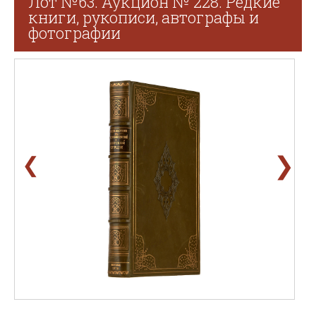
Лот №63. Аукцион № 228. Редкие
книги, рукописи, автографы и
фотографии
❯
❮