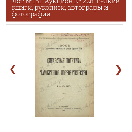
Лот №181. Аукцион № 228. Редкие
книги, рукописи, автографы и
фотографии
❯
❮