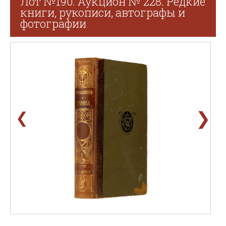
Лот №190. Аукцион № 228. Редкие
книги, рукописи, автографы и
фотографии
❯
❮