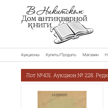
Аукционы
Купить/Продать
Магазин
Н
Лот №431. Аукцион № 228. Ред