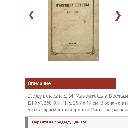
❯
❮
Описание
Полуденский, М. Указатель к Вестнику
[2], XVI, 268, XIII, [1] с. 25,7 х 17 см. В ор
утрата фрагментов корешка. Пятна, загрязнен
Перейти на предыдущий лот