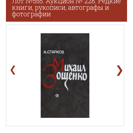
Лот №555. Аукцион № 228. Редкие
книги, рукописи, автографы и
фотографии
❯
❮