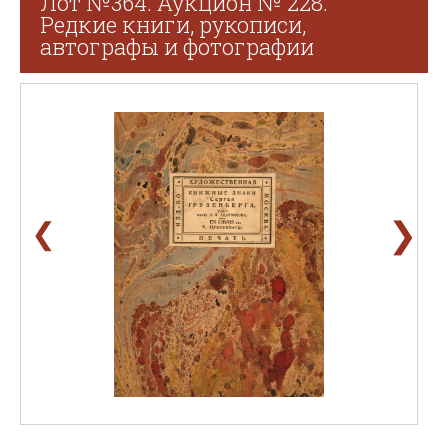
Лот №364. Аукцион № 228.
Редкие книги, рукописи,
автографы и фотографии
❯
❮