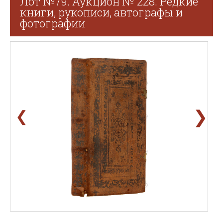
Лот №79. Аукцион № 228. Редкие
книги, рукописи, автографы и
фотографии
❯
❮