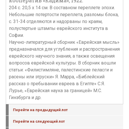
кооператив «Кадима», 1922.
204 с. 20,5 х 14 см. В составном переплете эпохи.
Небольшие потертости переплета, разломы блока,
с. 31-34 отделяются и надорваны по краям,
полустертые штампы еврейского института в
Софии.
Научно-литературный сборник «Еврейская мысль»
предназначался для углубления и распространения
еврейского научного знания, а также освещения
вопросов еврейской культуры. В сборник вошли
статьи: «Филистимляне, палестинские пеласги и
расены или этруски» Я. Марра, «Библейский
рассказ о пребывании евреев в Египте» С.Я.
Лурье, «Еврейская наука за границей» М.С.
Гинзбурга и др.
Перейти на предыдущий лот
Перейти на следующий лот