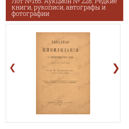
Лот №165. Аукцион № 228. Редкие
книги, рукописи, автографы и
фотографии
❯
❮