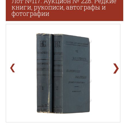
Лот №117. Аукцион № 228. Редкие
книги, рукописи, автографы и
фотографии
❯
❮