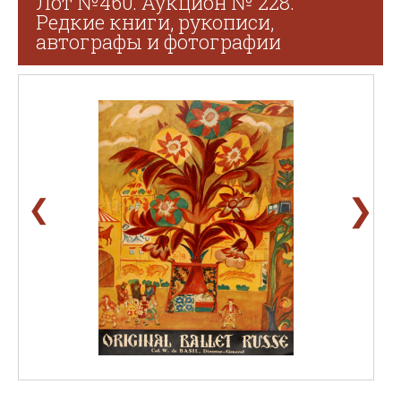
Лот №460. Аукцион № 228.
Редкие книги, рукописи,
автографы и фотографии
❯
❮