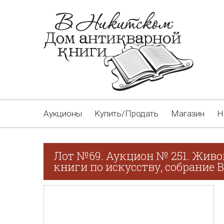
Аукционы
Купить/Продать
Магазин
Н
Лот №69. Аукцион № 251. Живо
книги по искусству, собрание В