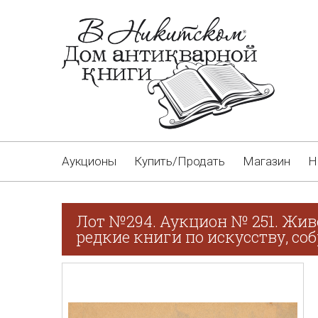
Аукционы
Купить/Продать
Магазин
Н
Лот №294. Аукцион № 251. Жив
редкие книги по искусству, соб