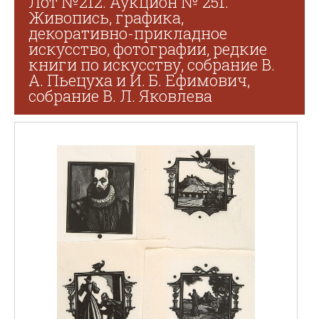
Лот №212. Аукцион № 251.
Живопись, графика,
декоративно-прикладное
искусство, фотографии, редкие
книги по искусству, собрание В.
А. Пьецуха и И. Б. Ефимович,
собрание В. Л. Яковлева