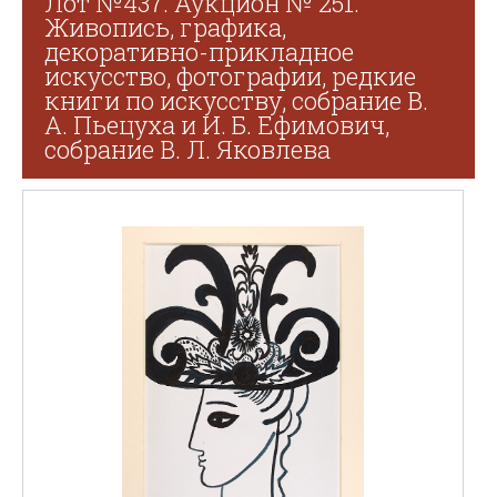
Лот №437. Аукцион № 251.
Живопись, графика,
декоративно-прикладное
искусство, фотографии, редкие
книги по искусству, собрание В.
А. Пьецуха и И. Б. Ефимович,
собрание В. Л. Яковлева